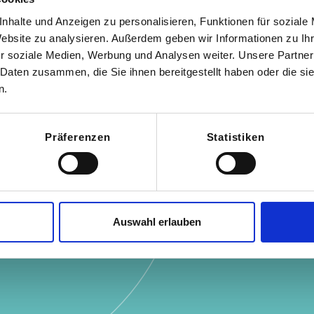
nhalte und Anzeigen zu personalisieren, Funktionen für soziale
Website zu analysieren. Außerdem geben wir Informationen zu I
r soziale Medien, Werbung und Analysen weiter. Unsere Partner
 Daten zusammen, die Sie ihnen bereitgestellt haben oder die s
ewerten Sie JOLA D
n.
Präferenzen
Statistiken
 zufrieden (5 Sterne)
Ich sehe Ver­besseru
Auswahl erlauben