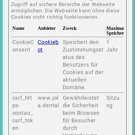
Zugriff auf sichere Bereiche der Webseite
ermöglichen. Die Webseite kann ohne diese
Cookies nicht richtig funktionieren.
Name
Anbieter
Zweck
Maximale
Speicherdaue
CookieC
Cookieb
Speichert den
1
onsent
ot
Zustimmungsst
Jahr
atus des
Benutzers für
Cookies auf der
aktuellen
Domäne.
csrf_htt
www.jol
Gewährleistet
Sitzu
ps-
a.dental
die Sicherheit
ng
contao_
beim Browsen
csrf_tok
für Besucher
en
durch