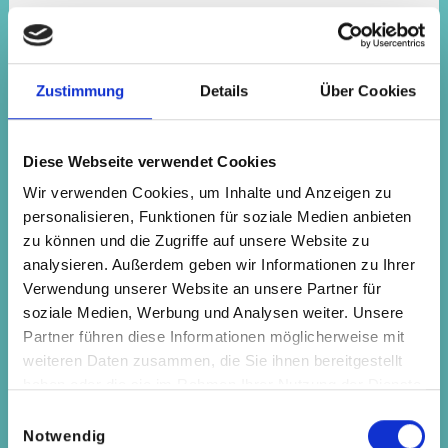
Statistik
Zustimmung
Details
Über Cookies
Goneo Webstatistik
Ihre IP-Adresse wird vom Serverdienstleister
Diese Webseite verwendet Cookies
für den Zeitraum von 3 Monaten gespeichert.
Wir verwenden Cookies, um Inhalte und Anzeigen zu
Dies dient dem Serverdienstleister zur
personalisieren, Funktionen für soziale Medien anbieten
besseren Absicherung und Dokumentation von
zu können und die Zugriffe auf unsere Website zu
Attacken, wie zum Beispiel sog. Distributed-
Denial-of-Service-Attacken (DDoS).
analysieren. Außerdem geben wir Informationen zu Ihrer
Verwendung unserer Website an unsere Partner für
Die Besuchsdaten werden auch für eine
soziale Medien, Werbung und Analysen weiter. Unsere
Webstatistik verwendet. Dadurch können wir
Partner führen diese Informationen möglicherweise mit
z.B. sehen, wie oft eine Seite aufgerufen wurde,
weiteren Daten zusammen, die Sie ihnen bereitgestellt
wie oft eine Seite nicht gefunden wurde und
haben oder die sie im Rahmen Ihrer Nutzung der Dienste
wie oft auf eine bestimmte Unterseite
gesammelt haben.
zugegriffen wurde. Dabei wird Ihre IP-Adresse
Einwilligungsauswahl
nicht mit dem Aufruf verknüpft.
Notwendig